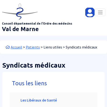
Aller au contenu principal
Panneau de gestion des cookies
Conseil départemental de l'Ordre des médecins
Val de Marne
Fil d'Ariane
Accueil
Patients
Liens utiles
Syndicats médicaux
Syndicats médicaux
Tous les liens
Ligne 1 colonne
Colonne 1
Les Libéraux de Santé