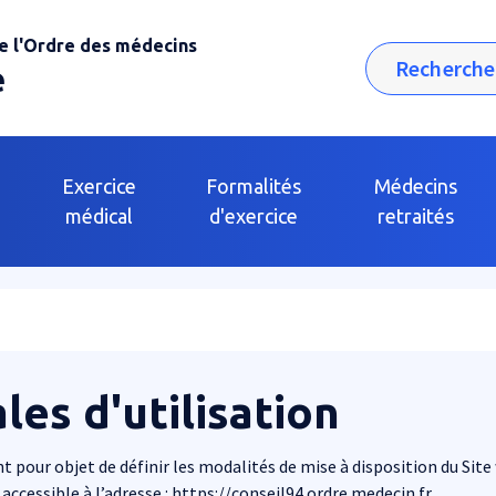
e l'Ordre des médecins
Rechercher
e
Exercice
Formalités
Médecins
médical
d'exercice
retraités
es d'utilisation
t pour objet de définir les modalités de mise à disposition du Sit
 accessible à l’adresse : https://conseil94.ordre.medecin.fr.