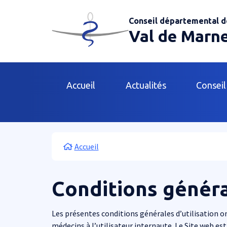
Aller au contenu principal
Panneau de gestion des cookies
Conseil départemental d
Val de Marn
Main navigation
Accueil
Actualités
Conseil
Fil d'Ariane
Accueil
Conditions général
Les présentes conditions générales d’utilisation on
médecins à l’utilisateur internaute. Le Site web est