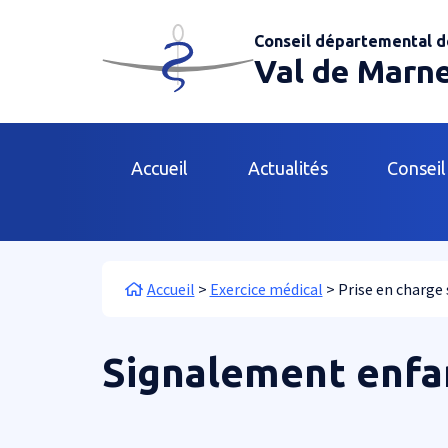
Aller au contenu principal
Panneau de gestion des cookies
Conseil départemental d
Val de Marn
Main navigation
Accueil
Actualités
Conseil
Fil d'Ariane
Accueil
Exercice médical
Prise en charge 
Signalement enfa