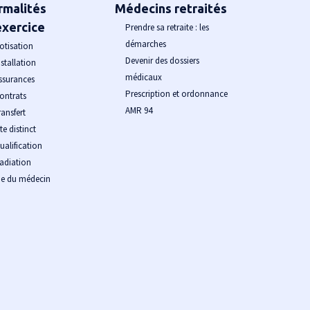
rmalités
Médecins retraités
exercice
Prendre sa retraite : les
démarches
otisation
Devenir des dossiers
nstallation
médicaux
ssurances
Prescription et ordonnance
ontrats
AMR 94
ransfert
ite distinct
ualification
adiation
ie du médecin