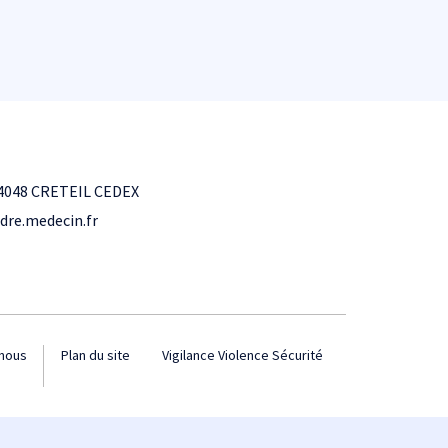
4048 CRETEIL CEDEX
dre.medecin.fr
nous
Plan du site
Vigilance Violence Sécurité