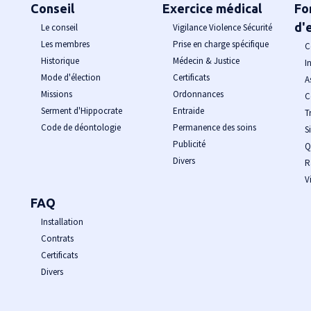
Conseil
Exercice médical
Fo
d'
Le conseil
Vigilance Violence Sécurité
Les membres
Prise en charge spécifique
C
Historique
Médecin & Justice
I
Mode d'élection
Certificats
A
Missions
Ordonnances
C
Serment d'Hippocrate
Entraide
T
Code de déontologie
Permanence des soins
S
Publicité
Q
Divers
R
V
FAQ
Installation
Contrats
Certificats
Divers