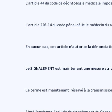
L'article 44 du code de déontologie médicale impose
L'article 226-14 du code pénal délie le médecin du s
En aucun cas, cet article n'autorise la dénonciati
Le SIGNALEMENT est maintenant une mesure stric
Ce terme est maintenant réservé à la transmission
Ainsi l'ancienne "cellule de signalement du Consei