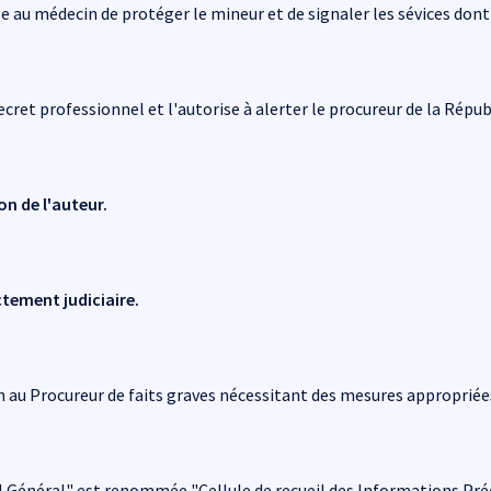
 au médecin de protéger le mineur et de signaler les sévices dont i
ecret professionnel et l'autorise à alerter le procureur de la Répub
on de l'auteur.
tement judiciaire.
 au Procureur de faits graves nécessitant des mesures appropriée
l Général" est renommée "Cellule de recueil des Informations Préo