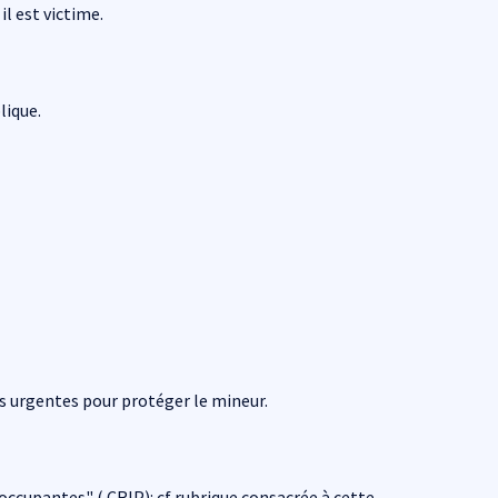
l est victime.
lique.
s urgentes pour protéger le mineur.
ccupantes" ( CRIP): cf rubrique consacrée à cette