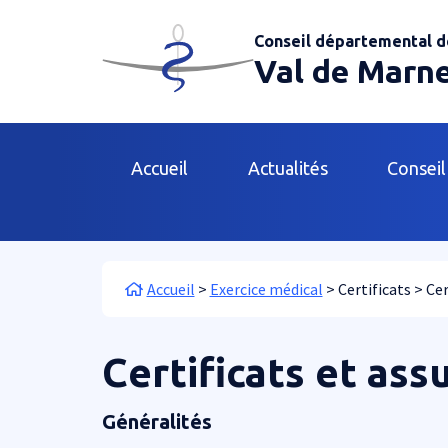
Aller au contenu principal
Panneau de gestion des cookies
Conseil départemental d
Val de Marn
Main navigation
Accueil
Actualités
Conseil
Fil d'Ariane
Accueil
Exercice médical
Certificats
Cer
Certificats et ass
Généralités