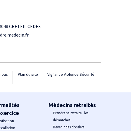
4048 CRETEIL CEDEX
dre.medecin.fr
nous
Plan du site
Vigilance Violence Sécurité
rmalités
Médecins retraités
exercice
Prendre sa retraite : les
démarches
otisation
Devenir des dossiers
nstallation