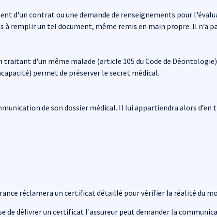
sement d'un contrat ou une demande de renseignements pour l'éva
s à remplir un tel document, même remis en main propre. Il n’a pas
n traitant d'un même malade (article 105 du Code de Déontologie). 
incapacité) permet de préserver le secret médical.
ommunication de son dossier médical. Il lui appartiendra alors d’e
nce réclamera un certificat détaillé pour vérifier la réalité du mo
fuse de délivrer un certificat l'assureur peut demander la communi