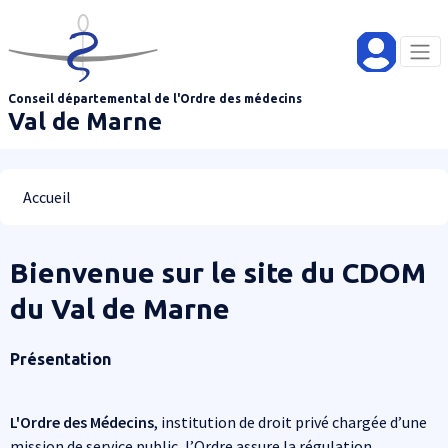
Aller au contenu principal
Panneau de gestion des cookies
Conseil départemental de l'Ordre des médecins
Val de Marne
Fil d'Ariane
Accueil
Bienvenue sur le site du CDOM
du Val de Marne
Présentation
L'Ordre des Médecins
, institution de droit privé chargée d’une
mission de service public, l’Ordre assure la régulation